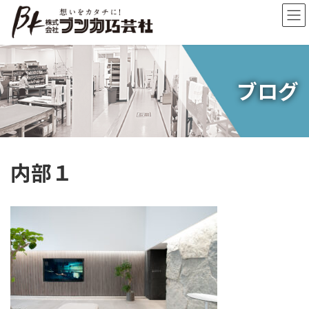
コ
ナ
ン
ビ
テ
ゲ
ン
ー
ツ
シ
へ
ョ
ブログ
ス
ン
キ
に
ッ
移
プ
動
内部１