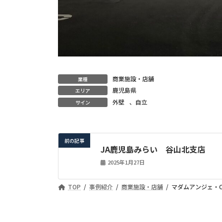
商業施設・店舗
業種
鹿児島県
エリア
外壁
、
自立
サイン
前の記事
JA鹿児島みらい 谷山北支店
2025年1月27日
TOP
事例紹介
商業施設・店舗
マダムアンジェ・CO