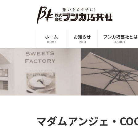
コ
ナ
ン
ビ
テ
ゲ
ン
ー
ツ
シ
ホーム
お知らせ
ブンカ巧芸社とは
へ
ョ
HOME
INFO
ABOUT
ス
ン
キ
に
ッ
移
プ
動
マダムアンジェ・COCO